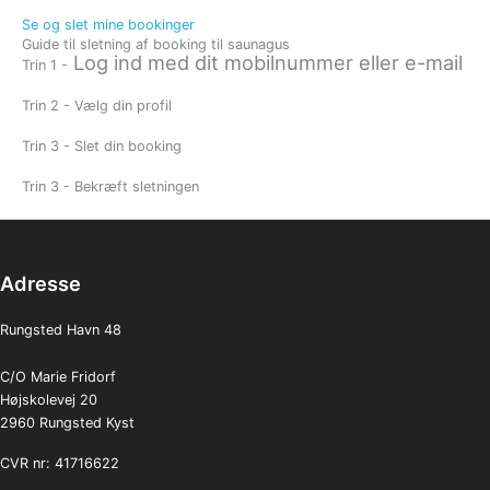
Se og slet mine bookinger
Guide til sletning af booking til saunagus
Log ind med dit mobilnummer eller e-mail
Trin 1 -
Trin 2 - Vælg din profil
Trin 3 - Slet din booking
Trin 3 - Bekræft sletningen
Adresse
Rungsted Havn 48
C/O Marie Fridorf
Højskolevej 20
2960 Rungsted Kyst
CVR nr: 41716622